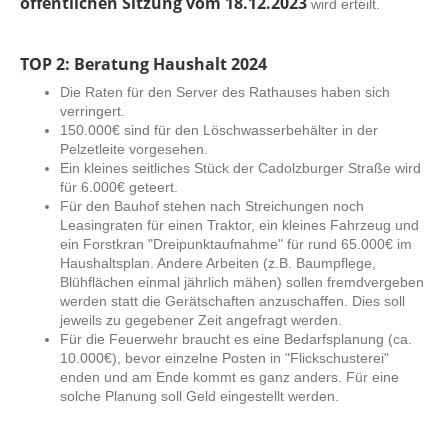
öffentlichen Sitzung vom 18.12.2023
wird erteilt.
TOP 2: Beratung Haushalt 2024
Die Raten für den Server des Rathauses haben sich
verringert.
150.000€ sind für den Löschwasserbehälter in der
Pelzetleite vorgesehen.
Ein kleines seitliches Stück der Cadolzburger Straße wird
für 6.000€ geteert.
Für den Bauhof stehen nach Streichungen noch
Leasingraten für einen Traktor, ein kleines Fahrzeug und
ein Forstkran "Dreipunktaufnahme" für rund 65.000€ im
Haushaltsplan. Andere Arbeiten (z.B. Baumpflege,
Blühflächen einmal jährlich mähen) sollen fremdvergeben
werden statt die Gerätschaften anzuschaffen. Dies soll
jeweils zu gegebener Zeit angefragt werden.
Für die Feuerwehr braucht es eine Bedarfsplanung (ca.
10.000€), bevor einzelne Posten in "Flickschusterei"
enden und am Ende kommt es ganz anders. Für eine
solche Planung soll Geld eingestellt werden.