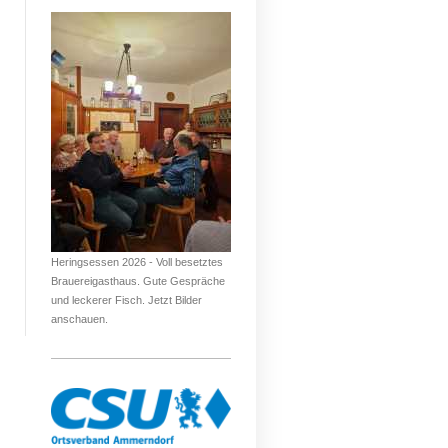
Heringsessen 2026 - Voll besetztes
Brauereigasthaus. Gute Gespräche
und leckerer Fisch. Jetzt Bilder
anschauen.