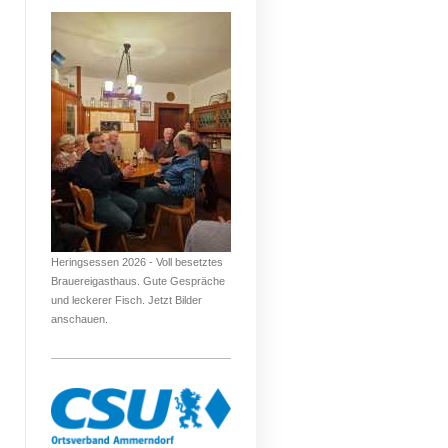
Heringsessen 2026 - Voll besetztes
Brauereigasthaus. Gute Gespräche
und leckerer Fisch. Jetzt Bilder
anschauen.