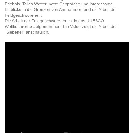
Erlebnis. Tolles Wetter, nette Gespräche und interessante
Einblicke in die Grenzen von Ammerndorf und die Arbeit der
Feldgeschworenen.
Die Arbeit der Feldgeschworenen ist in das UNESCO
Weltkulturerbe aufgenommen. Ein Video zeigt die Arbeit der
"Siebener" anschaulich.