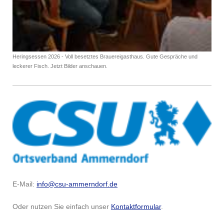
Heringsessen 2026 - Voll besetztes Brauereigasthaus. Gute Gespräche und
leckerer Fisch. Jetzt Bilder anschauen.
E-Mail:
info@csu-ammerndorf.de
Oder nutzen Sie einfach unser
Kontaktformular
.