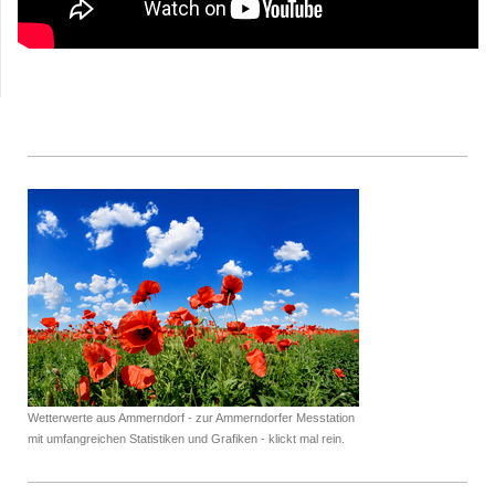
Wetterwerte aus Ammerndorf - zur Ammerndorfer Messtation
mit umfangreichen Statistiken und Grafiken - klickt mal rein.