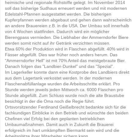
heimische und regionale Rohstoffe gelegt. Im November 2014
soll das bisherige Sudhaus erneuert werden und mit modernen
Edelstahl-Pfannen ausgestattet werden. Die bisherigen
Kupferpfannen werden abgebaut und gehen dann wahrscheinlich
an andere Brauereien z.B. in die USA. Der Umbau soll innerhalb
von 4 Wochen stattfinden. Dadurch wird ein möglicher
Bierengpass vermieden. Die Liebhaber der Ammerndorfer Biere
werden somit nicht auf ihr Getränk verzichten müssen.
Etwa 60% der Produktion wird in Flaschen abgefüllt. 40% wird in
Fässer abgefüllt. Dies war früher noch anders herum. Das
"Ammerndorfer Hell" ist mit 70% Anteil das meistgebraute Bier.
Danach folgen das "Landbier-Dunkel" und das "Spezial".
Im Lagerkeller konnte dann eine Kostprobe des Landbiers direkt
aus dem Lagertank verkostet werden. In der modernen
Flaschenabfüllanlage wurden die Arbeitsschritte erklärt. Pro
Stunde werden jeweils jeden Mittwoch ca. 6000 Flaschen pro
Stunde abgefüllt. Zum Schluss wurde noch die alte Braustube
besichtigt in der die Oma noch die Regie führt.
Ortsvorsitzender Ferdinand Geißelbrecht bedankte sich für die
fachkundigen Einblicke in den Betrieb und wünschte den beiden
Chefinen viel Erfolg bei den geplanten betrieblichen
Umbaumaßnahmen. Damit auch in Zukunft die Brauerei
erfolgreich im hart umkämpften Biermarkt sein wird und die
Arbeitsplätze ihrer Mitarbeiter sichern kann.