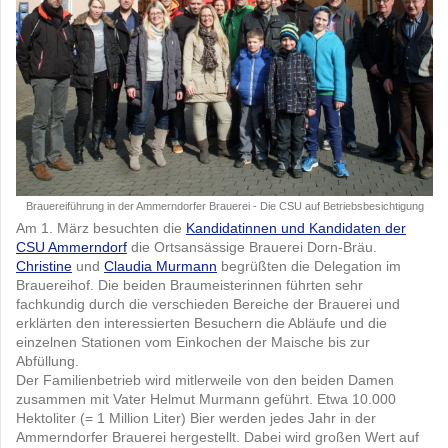
Brauereiführung in der Ammerndorfer Brauerei - Die CSU auf Betriebsbesichtigung
Am 1. März besuchten die
Kandidatinnen und Kandidaten der
CSU Ammerndorf
die Ortsansässige Brauerei Dorn-Bräu.
Christine
und
Claudia Murmann
begrüßten die Delegation im
Brauereihof. Die beiden Braumeisterinnen führten sehr
fachkundig durch die verschieden Bereiche der Brauerei und
erklärten den interessierten Besuchern die Abläufe und die
einzelnen Stationen vom Einkochen der Maische bis zur
Abfüllung.
Der Familienbetrieb wird mitlerweile von den beiden Damen
zusammen mit Vater Helmut Murmann geführt. Etwa 10.000
Hektoliter (= 1 Million Liter) Bier werden jedes Jahr in der
Ammerndorfer Brauerei hergestellt. Dabei wird großen Wert auf