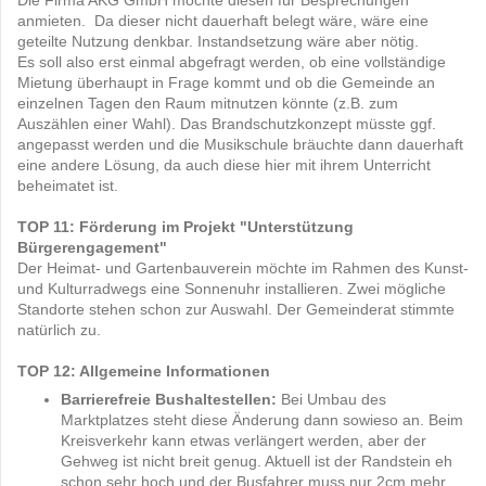
Die Firma AKG GmbH möchte diesen für Besprechungen
anmieten. Da dieser nicht dauerhaft belegt wäre, wäre eine
geteilte Nutzung denkbar. Instandsetzung wäre aber nötig.
Es soll also erst einmal abgefragt werden, ob eine vollständige
Mietung überhaupt in Frage kommt und ob die Gemeinde an
einzelnen Tagen den Raum mitnutzen könnte (z.B. zum
Auszählen einer Wahl). Das Brandschutzkonzept müsste ggf.
angepasst werden und die Musikschule bräuchte dann dauerhaft
eine andere Lösung, da auch diese hier mit ihrem Unterricht
beheimatet ist.
TOP 11: Förderung im Projekt "Unterstützung
Bürgerengagement"
Der Heimat- und Gartenbauverein möchte im Rahmen des Kunst-
und Kulturradwegs eine Sonnenuhr installieren. Zwei mögliche
Standorte stehen schon zur Auswahl. Der Gemeinderat stimmte
natürlich zu.
TOP 12: Allgemeine Informationen
Barrierefreie Bushaltestellen:
Bei Umbau des
Marktplatzes steht diese Änderung dann sowieso an. Beim
Kreisverkehr kann etwas verlängert werden, aber der
Gehweg ist nicht breit genug. Aktuell ist der Randstein eh
schon sehr hoch und der Busfahrer muss nur 2cm mehr